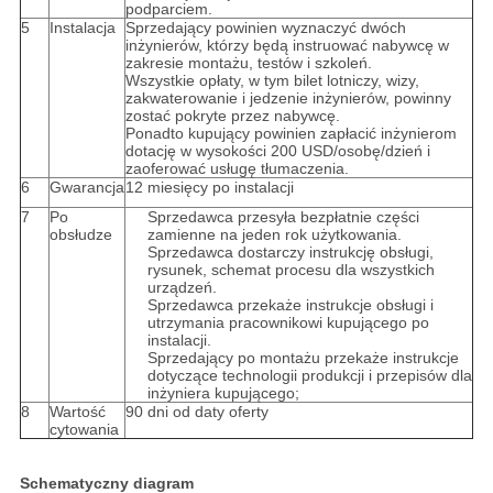
podparciem.
5
Instalacja
Sprzedający powinien wyznaczyć dwóch
inżynierów, którzy będą instruować nabywcę w
zakresie montażu, testów i szkoleń.
Wszystkie opłaty, w tym bilet lotniczy, wizy,
zakwaterowanie i jedzenie inżynierów, powinny
zostać pokryte przez nabywcę.
Ponadto kupujący powinien zapłacić inżynierom
dotację w wysokości 200 USD/osobę/dzień i
zaoferować usługę tłumaczenia.
6
Gwarancja
12 miesięcy po instalacji
7
Po
Sprzedawca przesyła bezpłatnie części
obsłudze
zamienne na jeden rok użytkowania.
Sprzedawca dostarczy instrukcję obsługi,
rysunek, schemat procesu dla wszystkich
urządzeń.
Sprzedawca przekaże instrukcje obsługi i
utrzymania pracownikowi kupującego po
instalacji.
Sprzedający po montażu przekaże instrukcje
dotyczące technologii produkcji i przepisów dla
inżyniera kupującego;
8
Wartość
90 dni od daty oferty
cytowania
Schematyczny diagram