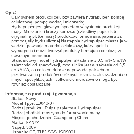
Opis:
Cały system produkcji celulozy zawiera hydrapulper, pompę
celulozową, pompę wodną i mieszarkę.
Hydrapulper jest głównym sprzętem w systemie produkcji
masy. Mieszanie i kruszy surowce (szkodliwy papier lub
oryginalną płytkę masy) produktów formowania papieru za
pomocą siły hydraulicznej.Następnie hydrapulper miesza je w
wodzieI powstaje materiał celulozowy, który spełnia
wymagania i może tworzyć produkty formujące celulozę w
dowolnym momencie.
Standardowy model hydrapulper składa się z 0,5 m
- 5m.
W
3
3
zależności od specyfikacji, moc silnika jest w zakresie od 5,5
do 75 kW, co całkiem dobrze odpowiada potrzebom
przetwarzania produktów o różnych rozmiarach.urządzenia o
innych specyfikacjach i całkowicie nierdzewne mogą być
również dostarczane.
Informacje o produkcji i gwarancja:
Status: Nowy
Model Tpye: ZJ040-37
Rodzaj produktu: Pulpa papierowa Hydrapulper
Rodzaj obróbki: maszyna do formowania masy
Miejsce pochodzenia: Guangdong China
Marka: NANYA
Napęd: 380V
Uznanie: CE, TUV, SGS, ISO9001