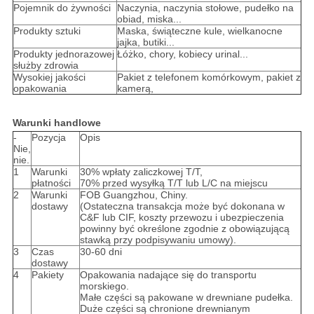
Pojemnik do żywności
Naczynia, naczynia stołowe, pudełko na
obiad, miska...
Produkty sztuki
Maska, świąteczne kule, wielkanocne
jajka, butiki...
Produkty jednorazowej
Łóżko, chory, kobiecy urinal...
służby zdrowia
Wysokiej jakości
Pakiet z telefonem komórkowym, pakiet z
opakowania
kamerą,
Warunki handlowe
-
Pozycja
Opis
Nie,
nie.
1
Warunki
30% wpłaty zaliczkowej T/T,
płatności
70% przed wysyłką T/T lub L/C na miejscu
2
Warunki
FOB Guangzhou, Chiny.
dostawy
(Ostateczna transakcja może być dokonana w
C&F lub CIF, koszty przewozu i ubezpieczenia
powinny być określone zgodnie z obowiązującą
stawką przy podpisywaniu umowy).
3
Czas
30-60 dni
dostawy
4
Pakiety
Opakowania nadające się do transportu
morskiego.
Małe części są pakowane w drewniane pudełka.
Duże części są chronione drewnianym