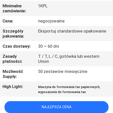
Minimalne
1KPL
WYCIECZKA
zamówienie:
PO
Cena:
negocjowalne
FABRYCE
Szczegóły
Eksportuj standardowe opakowanie
pakowania:
KONTROLA
Czas dostawy:
30 ~ 60 dni
JAKOŚCI
Zasady
T / T, L / C, gotówka lub western
płatności:
Union
SKONTAKTUJ
Możliwość
50 zestawów miesięcznie
SIĘ
Supply:
Z
High Light:
,
Maszyna do formowania tac papierowych
wyposażenie do formowania tac
NAMI
NAJLEPSZA CENA
AKTUALNOŚCI