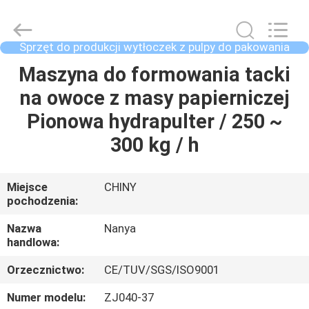
Guangzhou
Nanya
Pulp
Molding
Equipment
Sprzęt do produkcji wytłoczek z pulpy do pakowania
Co.,
przemysłowego
Ltd..
All
DOM
Maszyna do formowania tacki
Rights
Reserved.
na owoce z masy papierniczej
PRODUKTY
Pionowa hydrapulter / 250 ~
300 kg / h
FILMY
Miejsce
CHINY
pochodzenia:
POKAZ
VR
Nazwa
Nanya
handlowa:
O
Orzecznictwo:
CE/TUV/SGS/ISO9001
NAS
Numer modelu:
ZJ040-37