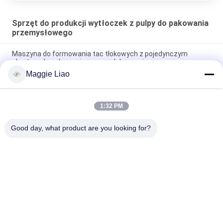
Sprzęt do produkcji wytłoczek z pulpy do pakowania
przemysłowego
Maszyna do formowania tac tłokowych z pojedynczym
obrotem do pakowania masy celulozowej
Maggie Liao
Reciprocating Recycled W pełni automatyczna maszyna do
formowania pulpy produkująca sadzonkę
1:32 PM
Automatyczna tłokowa / obrotowa maszyna do formowania
pulpy dla pakietu Industrail / doniczki
Good day, what product are you looking for?
popularne kategorie
Wszystko
Sprzęt Do 
Maszyna Do 
Formowania Masy 
Formowania Masy 
Celulozowej
Papierniczej
Maszyna Do Tacy 
Maszyna Do 
Na Jajka
Produkcji Opakowań