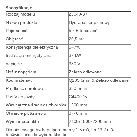
Specyfikacje:
Rodzaj modelu
ZJ040-37
Nazwa produktu
Hydrapulper pionowy
Pojemność
5 ~ 6 ton/dzień
Objętość
20,5 m
3
Konsystencja dielektryczna
5~7%
Instalacja energetyczna
37 kW
napięcie
380 V
Noż z napędem
Żelazo odlewane
Kod materiału
Q235 6mm & Żelazo odlewane
Prędkość obrotowa
380 r/min
Pas V do jazdy
C4400 *5
Wewnętrzna średnica zbiornika
1500 mm
Otwarcie płytki siewu
3 ~ 6 mm
Wymiar produktu
2400x1500x2200 mm
Dla pionowego hydrapulpera mamy 1,5 m
,2 m
3.2 m
i
3
3
3
5m
wielkości do wyboru klienta.
3