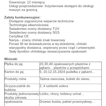
Gwarancja: 12 miesięcy
Usługi posprzedażowe: Inżynierowie dostępni do obsługi
maszyn za granicą
Zalety konkurencyjne:
Dostępne zagraniczne wsparcie techniczne
Technologia własnościowa
Świadectwo oceny dostawcy TUV
Świadectwo oceny dostawcy SGS
Certyfikat CE
Nanya - znany chiński znak towarowy
Ponad 30 lat doświadczenia w tej dziedzinie, chiński
wiarygodny dostawca, wspierany przez rząd i uniwersytet.
Stały dyrektor chińskiego stowarzyszenia opakowań
Wnioski
Płytka do jaj
20,30,40 opakowanych plastrów z
jajkami... plastrów z przepiórkami
Karton do jaj
6, 10,12,15,1824 pudełka z jajkami...
Produkty rolne
Taśma owocowa, kubek do siewu
Oczyszczalnik do
2, 4 szklanki solera
kubków
Produkty jednorazowej
Łóżko, chory, kobiecy urinal...
służby zdrowia
opakowania
Drzewo butów, pakiet przemysłowy...