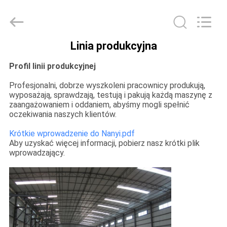
Guangzhou
Nanya
Pulp
Molding
Equipment
Co.,
Ltd..
Linia produkcyjna
Wszelkie
DOM
prawa
zastrzeżone.
Profil linii produkcyjnej
PRODUKTY
Profesjonalni, dobrze wyszkoleni pracownicy produkują,
wyposażają, sprawdzają, testują i pakują każdą maszynę z
zaangażowaniem i oddaniem, abyśmy mogli spełnić
oczekiwania naszych klientów.
BŁONIASTY
Krótkie wprowadzenie do Nanyi.pdf
Aby uzyskać więcej informacji, pobierz nasz krótki plik
POKAZ
wprowadzający.
VR
O
NAS