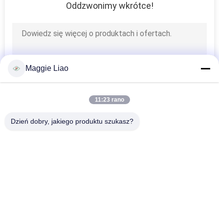
Oddzwonimy wkrótce!
Maggie Liao
11:23 rano
Dzień dobry, jakiego produktu szukasz?
popularne kategorie
Wszystko
Sprzęt Do 
Maszyna Do 
Formowania Masy 
Formowania Masy 
Celulozowej
Papierniczej
Maszyna Do Tacy 
Maszyna Do 
Na Jajka
Produkcji Opakowań