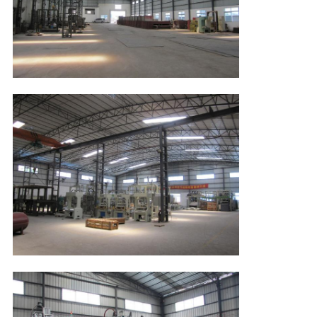
WYCIECZKA
PO
FABRYCE
KONTROLA
JAKOŚCI
SKONTAKTUJ
SIĘ
Z
NAMI
AKTUALNOŚCI