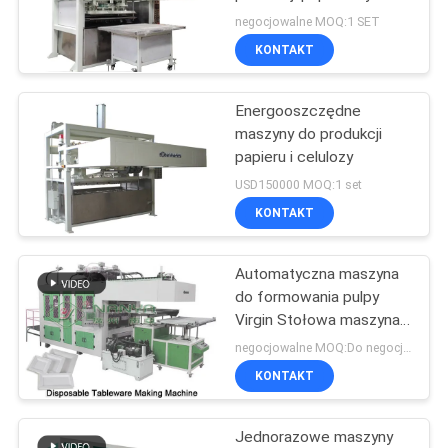
pudełek do jaj
negocjowalne MOQ:1 SET
SITEMAP
KONTAKT
63
Maszyna do
Energooszczędne
PRIVACY
maszyny do produkcji
robienia zastawy
POLICY
papieru i celulozy
stołowej
USD150000 MOQ:1 set
KONTAKT
Automatyczna maszyna
51
do formowania pulpy
Maszyna do
Virgin Stołowa maszyna
do termoformowania
negocjowalne MOQ:Do negocjacji
pakowania jajek
KONTAKT
Jednorazowe maszyny