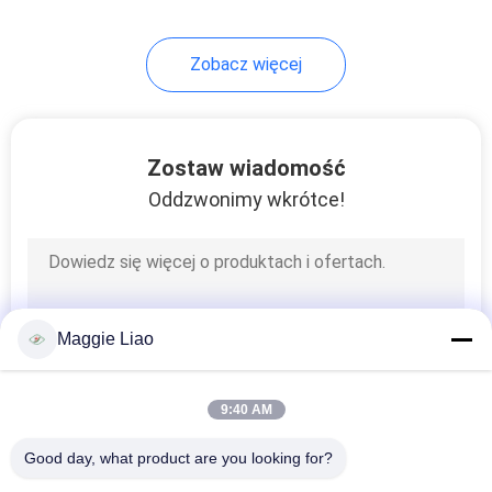
12
Zobacz więcej
Wysokiej klasy
sprzęt
opakowaniowy
Zostaw wiadomość
Oddzwonimy wkrótce!
przemysłowy
13
Sprzęt do produkcji
Maggie Liao
wytłoczek z pulpy
do pakowania
9:40 AM
przemysłowego
Good day, what product are you looking for?