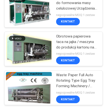
do formowania masy
celulozowej Urządzenia
50
do formowania
negocjowalne MOQ:1 zestaw
rotacyjnego na 30 wnęk
Maszyna do
KONTAKT
Taca na jajka
pakowania celulozy
Obrotowa papierowa
taca na jajka / maszyna
do produkcji kartonu na
jajka, maszyna do
negocjowalne MOQ:1 zestaw
formowania pulpy
KONTAKT
54
Maszyna do
Waste Paper Full Auto
Rotating Type Egg Tray
produkcji płyt
Forming Machinery /
papierowych
5000pcs / h
negocjowalne MOQ:1 zestaw
KONTAKT