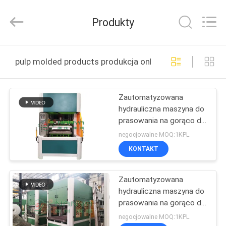
Guangzhou
Nanya
Pulp
Produkty
Molding
Equipment
Co.,
Ltd..
All
DOM
Rights
pulp molded products produkcja online
Reserved.
PRODUKTY
Zautomatyzowana
hydrauliczna maszyna do
FILMY
prasowania na gorąco do
wyrobów formowanych
negocjowalne MOQ:1KPL
na sucho
POKAZ
KONTAKT
VR
Zautomatyzowana
hydrauliczna maszyna do
O
prasowania na gorąco do
NAS
wyrobów formowanych
negocjowalne MOQ:1KPL