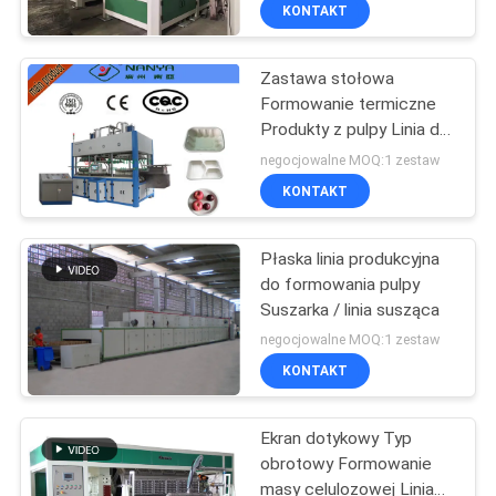
na sucho
KONTAKT
WYCIECZKA
Zastawa stołowa
PO
Formowanie termiczne
FABRYCE
Produkty z pulpy Linia do
produkcji pulpy
negocjowalne MOQ:1 zestaw
KONTROLA
KONTAKT
JAKOŚCI
Płaska linia produkcyjna
do formowania pulpy
SKONTAKTUJ
Suszarka / linia susząca
SIĘ
negocjowalne MOQ:1 zestaw
Z
KONTAKT
NAMI
Ekran dotykowy Typ
obrotowy Formowanie
AKTUALNOŚCI
masy celulozowej Linia