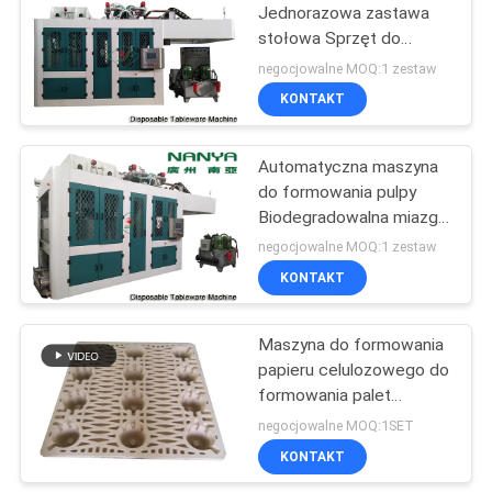
Jednorazowa zastawa
stołowa Sprzęt do
formowania pulpy ze
negocjowalne MOQ:1 zestaw
sterownikiem PLC +
KONTAKT
ekran dotykowy + Simens
Automatyczna maszyna
do formowania pulpy
Biodegradowalna miazga
/ Maszyna do produkcji
negocjowalne MOQ:1 zestaw
płyt
KONTAKT
Maszyna do formowania
papieru celulozowego do
formowania palet
papierowych
negocjowalne MOQ:1SET
KONTAKT