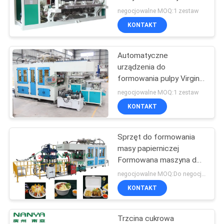
produkcyjna Formowanie
negocjowalne MOQ:1 zestaw
tacy owocowej
SITEMAP
KONTAKT
Automatyczne
PRIVACY
urządzenia do
POLICY
formowania pulpy Virgin
na linii do produkcji
negocjowalne MOQ:1 zestaw
kubków papierowych /
KONTAKT
naczyń
Sprzęt do formowania
masy papierniczej
Formowana maszyna do
pakowania pudełek z
negocjowalne MOQ:Do negocjacji
włókna szklanego
KONTAKT
Trzcina cukrowa